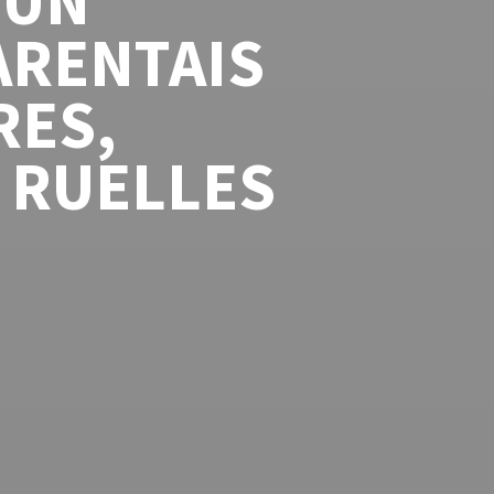
 UN
ARENTAIS
RES,
 RUELLES