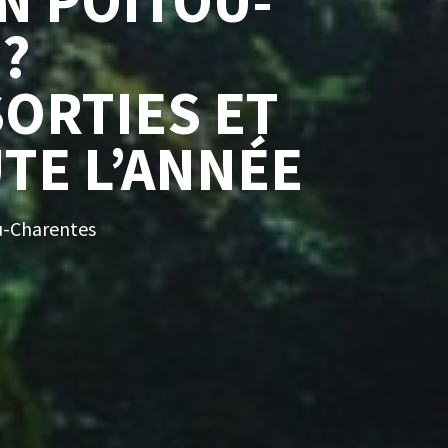
EN POITOU-
?
SORTIES ET
UTE L’ANNÉE
ou-Charentes