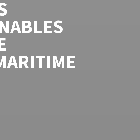
S
NABLES
E
MARITIME